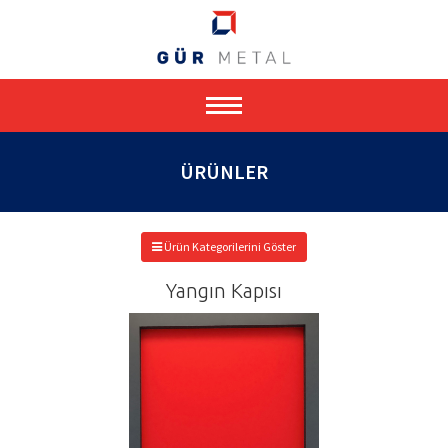
Toggle
navigation
ÜRÜNLER
Ürün Kategorilerini Göster
Yangın Kapısı